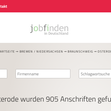
takt
TARTSEITE
BREMEN / NIEDERSACHSEN
BRAUNSCHWEIG
OSTERO
terode
wurden
905
Anschriften gef