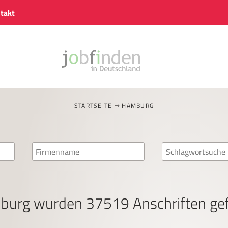
takt
STARTSEITE
HAMBURG
burg
wurden
37519
Anschriften ge